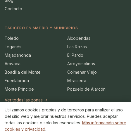
Blog
Contacto
TAPICERO EN MADRID Y MUNICIPIOS
Toledo
Alcobendas
Leganés
Las Rozas
Majadahonda
El Pardo
Aravaca
Arroyomolinos
Boadilla del Monte
Colmenar Viejo
Fuenlabrada
Mirasierra
Monte Príncipe
Pozuelo de Alarcón
Ver todas las zonas →
Utilizamos cookies propias y de terceros para analizar el uso
del sitio web y mejorar nuestros servicios. Puedes aceptar
todas las cookies o solo las esenciales.
Más información sobre
cookies y privacidad
.