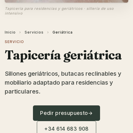
Tapicería para residencias y geriátricos · sillería de uso
intensivo
Inicio
›
Servicios
›
Geriátrica
SERVICIO
Tapicería geriátrica
Sillones geriátricos, butacas reclinables y
mobiliario adaptado para residencias y
particulares.
Pedir presupuesto
→
+34 614 683 908